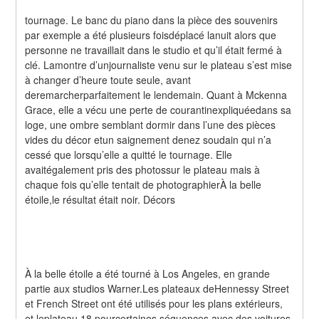
tournage. Le banc du piano dans la pièce des souvenirs 
par exemple a été plusieurs foisdéplacé lanuit alors que 
personne ne travaillait dans le studio et qu’il était fermé à 
clé. Lamontre d’unjournaliste venu sur le plateau s’est mise 
à changer d’heure toute seule, avant 
deremarcherparfaitement le lendemain. Quant à Mckenna 
Grace, elle a vécu une perte de courantinexpliquéedans sa 
loge, une ombre semblant dormir dans l’une des pièces 
vides du décor etun saignement denez soudain qui n’a 
cessé que lorsqu’elle a quitté le tournage. Elle 
avaitégalement pris des photossur le plateau mais à 
chaque fois qu’elle tentait de photographierÀ la belle 
étoile,le résultat était noir. Décors
À la belle étoile a été tourné à Los Angeles, en grande 
partie aux studios Warner.Les plateaux deHennessy Street 
et French Street ont été utilisés pour les plans extérieurs, 
et leplateau 18 pourcertaines séquences avec des voitures 