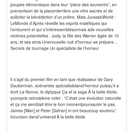
poupée démoniaque dans leur “pièce des souvenirs”, en 
prenantsoin de la placerderrière une vitre sacrée et de 
solliciter la bénédiction d’un prêtre. Mais JurassicWorld : 
LeMonde d'Après réveille les esprits maléfiques qui 
l’entourent et qui s’intéressentdésormais àde nouvelles 
victimes potentielles : Judy, la fille des Warren âgée de 10 
ans, et ses amis.Unenouvelle nuit d’horreur se prépare… 
Secrets de tournage Un spécialiste de l’horreur
Il s’agit du premier film en tant que réalisateur de Gary 
Dauberman, scénariste spécialisédansl’horreur puisqu’il a 
écrit La Nonne, le diptyque Ça et la saga À la belle étoile, 
ycompris cetroisième volet : “C’était une évolution naturelle 
et ça me semblait être le bon momentpoursauter le pas. 
James [Wan] et Peter [Safran] m’ont beaucoup soutenu”. 
Incursion dansl’universd’À la belle étoile