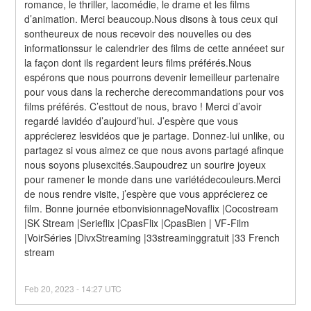
romance, le thriller, lacomédie, le drame et les films 
d’animation. Merci beaucoup.Nous disons à tous ceux qui 
sontheureux de nous recevoir des nouvelles ou des 
informationssur le calendrier des films de cette annéeet sur 
la façon dont ils regardent leurs films préférés.Nous 
espérons que nous pourrons devenir lemeilleur partenaire 
pour vous dans la recherche derecommandations pour vos 
films préférés. C’esttout de nous, bravo ! Merci d’avoir 
regardé lavidéo d’aujourd’hui. J’espère que vous 
apprécierez lesvidéos que je partage. Donnez-lui unlike, ou 
partagez si vous aimez ce que nous avons partagé afinque 
nous soyons plusexcités.Saupoudrez un sourire joyeux 
pour ramener le monde dans une variétédecouleurs.Merci 
de nous rendre visite, j’espère que vous apprécierez ce 
film. Bonne journée etbonvisionnageNovaflix |Cocostream 
|SK Stream |Serieflix |CpasFlix |CpasBien | VF-Film 
|VoirSéries |DivxStreaming |33streaminggratuit |33 French 
stream
Feb
20
,
2023
-
14:27
UTC