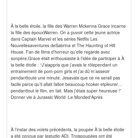
À la belle étoile, la fille des Warren Mckenna Grace incarne 
la fille des épouxWarren. On a puvoir cette jeune actrice 
dans Captain Marvel et les séries Netflix Les 
Nouvellesaventures deSabrina et The Haunting of Hill 
House. Fan de films d’horreur qu’elle regarde avec 
sonpère,Grace était enthousiaste à l’idée de participer à À 
la belle étoile : “J’aiappris que j’avais le rôlependant un 
entrainement de pom-pom girls et j’ai dû m’asseoir 
pendanttoute une minute. Jesavais que ce ne serait pas 
facile parce qu’il allait falloir beaucoup hcoker etpleurer… 
pendanttout le film, en fait. Mais j’étais super heureuse !” 
Donner vie à Jurassic World :Le Monded'Après
À l’instar des volets précédents, la poupée À la belle étoile 
a été conçue par lestudio ADI. Troispoupées ont été 